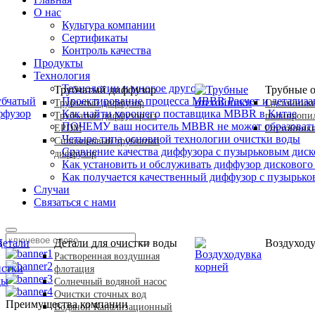
О нас
Культура компании
Сертификаты
Контроль качества
Продукты
Технология
Технологии и многое другое
Трубчатый диффузор
Трубные 
Проектирование процесса MBBR Расчет и детализа
Трубчатый диффузор
Отстойники
Как найти хорошего поставщика MBBR в Китае
Трубчатый диффузор из
полипропи
ПОЧЕМУ ваш носитель MBBR не может образовать б
EPDM
Отстойники
Четыре типа основной технологии очистки воды
Силиконовый трубчатый
Сравнение качества диффузора с пузырьковым дис
диффузор
Как установить и обслуживать диффузор дискового
Как получается качественный диффузор с пузырько
Случаи
Связаться с нами
в
Детали для очистки воды
Воздуходу
Растворенная воздушная
флотация
Солнечный водяной насос
Очистки сточных вод
Преимущества компании
Водяной Канализационный