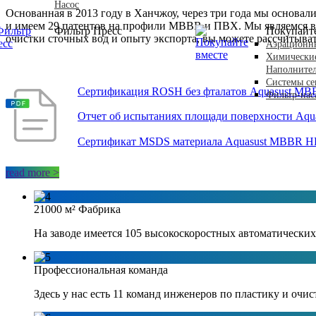
Насос
Основанная в 2013 году в Ханчжоу, через три года мы основал
и имеем 29 патентов на профили MBBR и ПВХ. Мы являемся вед
Фильтр Пресс
Покупайте
очистки сточных вод и опыту экспорта, вы можете рассчитыват
Аэрационн
Химические
Наполните
Системы се
Сертификация ROSH без фталатов Aquasust MB
Фильтр-нас
Отчет об испытаниях площади поверхности Aq
Сертификат MSDS материала Aquasust MBBR 
read more >
21000 м² Фабрика
На заводе имеется 105 высокоскоростных автоматически
Профессиональная команда
Здесь у нас есть 11 команд инженеров по пластику и очи