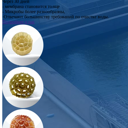
Через 30 дней
- мембрана становится толще
- Микробы более разнообразны,
·Отвечают большинству требований по очистке воды.
Подробнее о нас