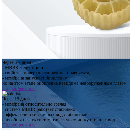
Через 5-7 дней
- MBBR меняет цвет
- свойства поверхности начинают меняться,
- мембрана запускает биопленку
но на этом этапе биопленка невидима невооруженным глазом.
Подробнее о нас
Через 15 дней
- мембрана относительно зрелая
- система MBBR работает стабильно
- эффект очистки сточных вод стабильный
способны начать систематическую очистку сточных вод
Подробнее о нас