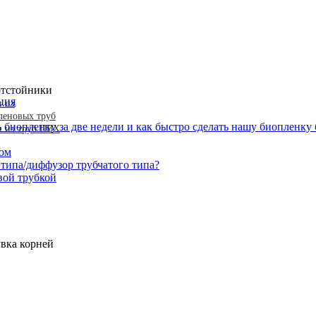
отстойники
ция
 из
леновых труб
иопленку за две недели и как быстро сделать нашу биопленку
 из труб ПВХ
ком
 типа/диффузор трубчатого типа?
вой трубкой
вка корней