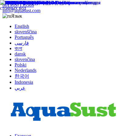
8619357135369
info@aquasust.com
Язык
English
slovenščina
Português
فارسی
বাংলা
dansk
slovenčina
Polski
Nederlands
한국어
Indonesia
عربي
Главная