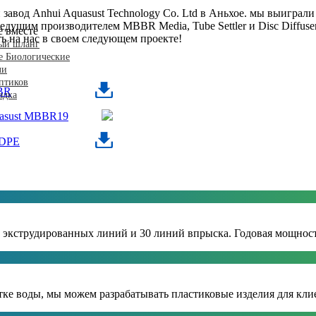
и завод Anhui Aquasust Technology Co. Ltd в Аньхое. мы выигра
ущим производителем MBBR Media, Tube Settler и Disc Diffuse
 вместе
ь на нас в своем следующем проекте!
ый шланг
 Биологические
ли
птиков
BR
адка
uasust MBBR19
HDPE
х экструдированных линий и 30 линий впрыска. Годовая мощнос
стке воды, мы можем разрабатывать пластиковые изделия для кли